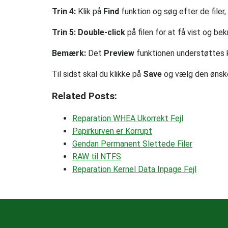
Trin 4:
Klik på
Find
funktion og søg efter de filer
Trin 5: Double-click
på filen for at få vist og b
Bemærk:
Det
Preview
funktionen understøttes k
Til sidst skal du klikke på
Save
og vælg den ønske
Related Posts:
Reparation WHEA Ukorrekt Fejl
Papirkurven er Korrupt
Gendan Permanent Slettede Filer
RAW til NTFS
Reparation Kernel Data Inpage Fejl