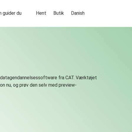
 guider du
Hent
Butik
Danish
nel datagendannelsessoftware fra CAT. Værktøjet
sion nu, og prøv den selv med preview-