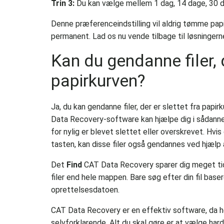
Trin 3:
Du kan vælge mellem 1 dag, 14 dage, 30 d
Denne præferenceindstilling vil aldrig tømme papi
permanent. Lad os nu vende tilbage til løsningern
Kan du gendanne filer, d
papirkurven?
Ja, du kan gendanne filer, der er slettet fra pa
Data Recovery-software kan hjælpe dig i sådanne 
for nylig er blevet slettet eller overskrevet. Hvis 
tasten, kan disse filer også gendannes ved hjælp
Det
Find
CAT Data Recovery sparer dig meget tid
filer end hele mappen. Bare søg efter din fil baser
oprettelsesdatoen.
CAT Data Recovery er en effektiv software, da h
selvforklarende. Alt du skal gøre er at vælge har