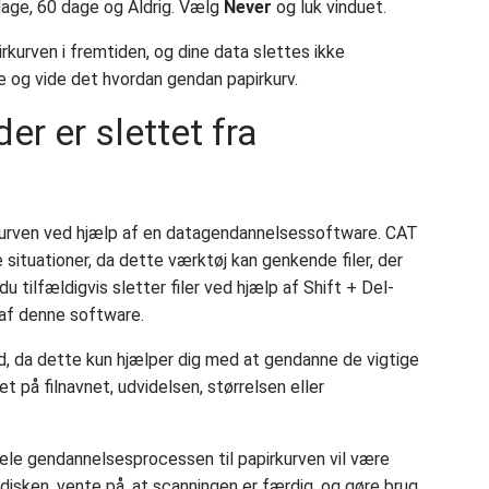
age, 60 dage og Aldrig. Vælg
Never
og luk vinduet.
rkurven i fremtiden, og dine data slettes ikke
e og vide det hvordan gendan papirkurv.
er er slettet fra
pirkurven ved hjælp af en datagendannelsessoftware. CAT
situationer, da dette værktøj kan genkende filer, der
du tilfældigvis sletter filer ved hjælp af Shift + Del-
 af denne software.
, da dette kun hjælper dig med at gendanne de vigtige
et på filnavnet, udvidelsen, størrelsen eller
ele gendannelsesprocessen til papirkurven vil være
ddisken, vente på, at scanningen er færdig, og gøre brug