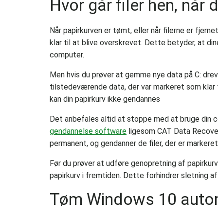
Hvor går filer hen, når 
Når papirkurven er tømt, eller når filerne er fj
klar til at blive overskrevet. Dette betyder, at din
computer.
Men hvis du prøver at gemme nye data på C: drev ell
tilstedeværende data, der var markeret som klar t
kan din papirkurv ikke gendannes
Det anbefales altid at stoppe med at bruge din 
gendannelse software
ligesom CAT Data Recovery
permanent, og gendanner de filer, der er markeret 
Før du prøver at udføre genopretning af papirkurve
papirkurv i fremtiden. Dette forhindrer sletning af
Tøm Windows 10 autom