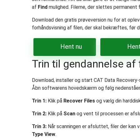
af
Find
mulighed. Filerne, der slettes permanent 
Download den gratis prøveversion nu for at oplev
forhåndsvisning af filen, der skal bekræftes, før
Hent nu
Hent
Trin til gendannelse af 
Download, installer og start CAT Data Recovery-
Åbn softwarens hovedskærm og følg nedenståend
Trin 1:
Klik på
Recover Files
og vælg din harddisk
Trin 2:
Klik på
Scan
og vent til processen er afsl
Trin 3:
Når scanningen er afsluttet, filer der kan v
Type View
.